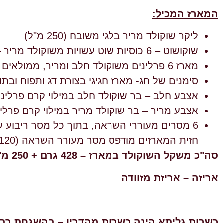
המארז המכיל:
ליקר שוקולד מריר בלגי משובח (250 מ"ל)
שוקושוט – 6 כוסיות שוט עשויות משוקולד מריר – לוגמים את הליקר ונוגסים בכוס (36 גרם)
מארז 6 פרלינים משוקולד חלב ומריר, ממולאים בקרם פרלינה (נוגט אגוזים) , בצורת תפוח בהשראת סמלי החג (72 גרם)
סימנים של חג- מארז חגיגי בצורת דג ותפוח ובתוכו מ
אצבע חלב – בר שוקולד חלב במילוי קרם פרלינה (נוגט
אצבע מריר – בר שוקולד מריר במילוי קרם פרלינה (נו
6 מסרים מעוררי השראה, בתוך כל מסר ריבוע שו
חזית המארזים מודפס מסר מעורר השראה (120 גרם)
סה"כ משקל השוקולד במארז – 428 גרם + 250 מ"ל ליקר
אריזה – אריזת מזוודה
כשרות גליתא הינה כשרות מהדרין – בהשגחת רבנ